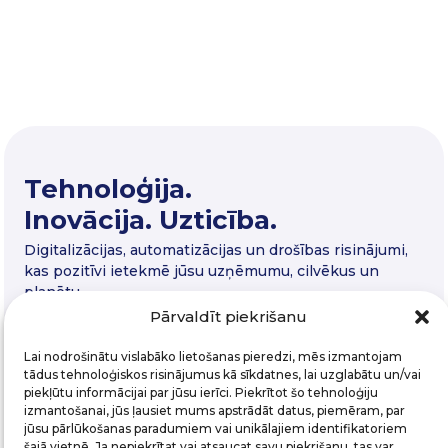
Tehnoloģija.
Inovācija. Uzticība.
Digitalizācijas, automatizācijas un drošības risinājumi,
kas pozitīvi ietekmē jūsu uzņēmumu, cilvēkus un
planētu.
Pārvaldīt piekrišanu
Lai nodrošinātu vislabāko lietošanas pieredzi, mēs izmantojam
tādus tehnoloģiskos risinājumus kā sīkdatnes, lai uzglabātu un/vai
piekļūtu informācijai par jūsu ierīci. Piekrītot šo tehnoloģiju
izmantošanai, jūs ļausiet mums apstrādāt datus, piemēram, par
jūsu pārlūkošanas paradumiem vai unikālajiem identifikatoriem
šajā vietnē. Ja nepiekrītat vai atsaucat savu piekrišanu, tas var