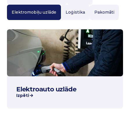
Elektromobiļu uzlāde
Loģistika
Pakomāti
Elektroauto uzlāde
Izpēti