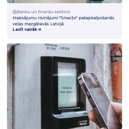
Banku un finanšu sektors
Maksājumu risinājumi "Smaržo" pašapkalpošanās
veļas mazgātavās Latvijā
Lasīt vairāk