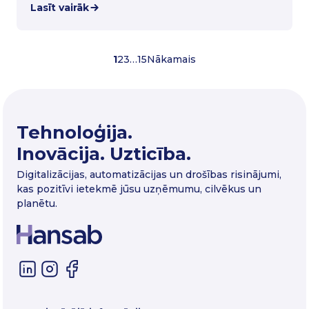
Lasīt vairāk
1
2
3
…
15
Nākamais
Tehnoloģija.
Inovācija. Uzticība.
Digitalizācijas, automatizācijas un drošības risinājumi,
kas pozitīvi ietekmē jūsu uzņēmumu, cilvēkus un
planētu.