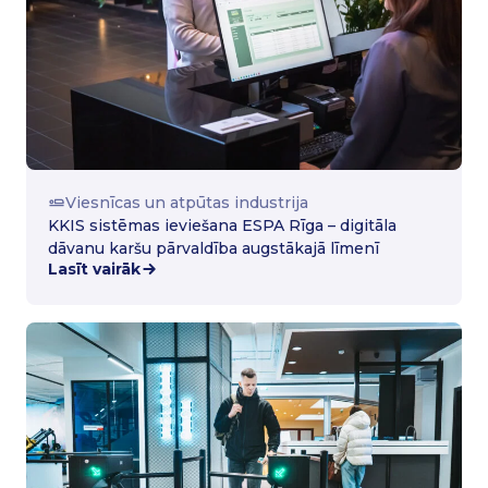
Viesnīcas un atpūtas industrija
KKIS sistēmas ieviešana ESPA Rīga – digitāla
dāvanu karšu pārvaldība augstākajā līmenī
Lasīt vairāk