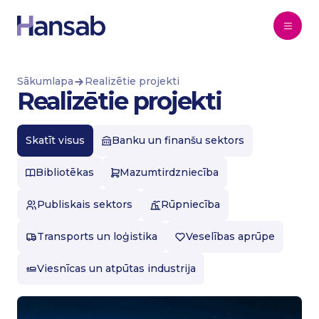
Pāriet uz saturu
Sākumlapa
Realizētie projekti
Realizētie projekti
Skatīt visus
Banku un finanšu sektors
Bibliotēkas
Mazumtirdzniecība
Publiskais sektors
Rūpniecība
Transports un loģistika
Veselības aprūpe
Viesnīcas un atpūtas industrija