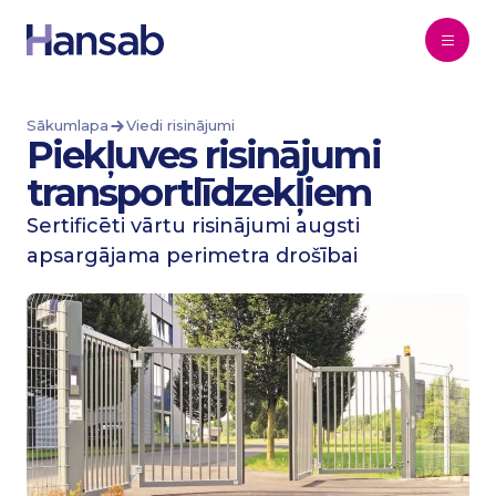
Pāriet uz saturu
Sākumlapa
Viedi risinājumi
Piekļuves risinājumi
transportlīdzekļiem
Sertificēti vārtu risinājumi augsti
apsargājama perimetra drošībai