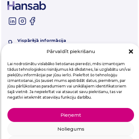
Vispārējā informācija
67 325 550
Servisa tālrunis
Pārvaldīt piekrišanu
67 357 058
E-pasts
Lai nodrošinātu vislabāko lietošanas pieredzi, mēs izmantojam
hansab@hansab.lv
tādus tehnoloģiskos risinājumus kā sīkdatnes, lai uzglabātu un/vai
piekļūtu informācijai par jūsu ierīci. Piekrītot šo tehnoloģiju
izmantošanai, jūs ļausiet mums apstrādāt datus, piemēram, par
Abonē mūsu e-pastu vēstkopu!
jūsu pārlūkošanas paradumiem vai unikālajiem identifikatoriem
šajā vietnē. Ja nepiekrītat vai atsaucat savu piekrišanu, tas var
Email
(Required)
negatīvi ietekmēt atsevišķu funkciju darbību.
Pieņemt
Noliegums
Hansab SIA