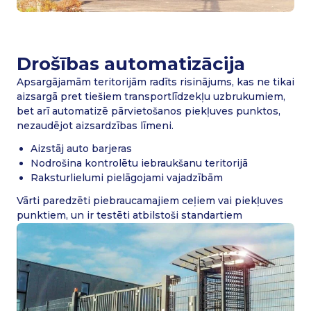
Drošības automatizācija
Apsargājamām teritorijām radīts risinājums, kas ne tikai
aizsargā pret tiešiem transportlīdzekļu uzbrukumiem,
bet arī automatizē pārvietošanos piekļuves punktos,
nezaudējot aizsardzības līmeni.
Aizstāj auto barjeras
Nodrošina kontrolētu iebraukšanu teritorijā
Raksturlielumi pielāgojami vajadzībām
Vārti paredzēti piebraucamajiem ceļiem vai piekļuves
punktiem, un ir testēti atbilstoši standartiem