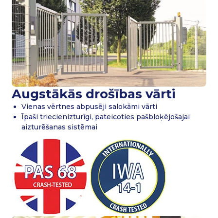
Augstākās drošības vārti
Vienas vērtnes abpusēji salokāmi vārti
Īpaši triecienizturīgi, pateicoties pašbloķējošajai
aizturēšanas sistēmai