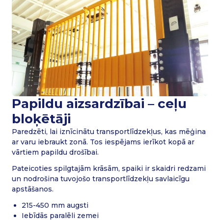
Papildu aizsardzībai – ceļu
bloķētāji
Paredzēti, lai iznīcinātu transportlīdzekļus, kas mēģina
ar varu iebraukt zonā. Tos iespējams ierīkot kopā ar
vārtiem papildu drošībai.
Pateicoties spilgtajām krāsām, spaiki ir skaidri redzami
un nodrošina tuvojošo transportlīdzekļu savlaicīgu
apstāšanos.
215-450 mm augsti
Iebīdās paralēli zemei