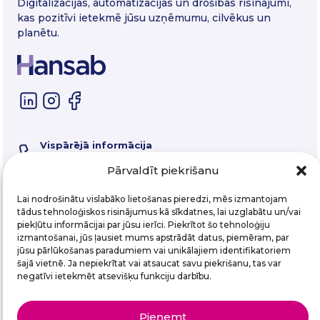
Digitalizācijas, automatizācijas un drošības risinājumi,
kas pozitīvi ietekmē jūsu uzņēmumu, cilvēkus un
planētu.
Vispārējā informācija
67 325 550
Pārvaldīt piekrišanu
Servisa tālrunis
67 357 058
E-pasts
Lai nodrošinātu vislabāko lietošanas pieredzi, mēs izmantojam
hansab@hansab.lv
tādus tehnoloģiskos risinājumus kā sīkdatnes, lai uzglabātu un/vai
piekļūtu informācijai par jūsu ierīci. Piekrītot šo tehnoloģiju
izmantošanai, jūs ļausiet mums apstrādāt datus, piemēram, par
Abonē mūsu e-pastu vēstkopu!
jūsu pārlūkošanas paradumiem vai unikālajiem identifikatoriem
šajā vietnē. Ja nepiekrītat vai atsaucat savu piekrišanu, tas var
Email
(Required)
negatīvi ietekmēt atsevišķu funkciju darbību.
Pieņemt