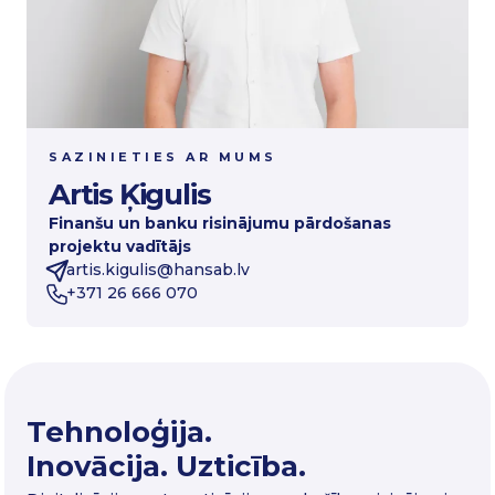
SAZINIETIES AR MUMS
Artis Ķigulis
Finanšu un banku risinājumu pārdošanas
projektu vadītājs
artis.kigulis@hansab.lv
+371 26 666 070
Tehnoloģija.
Inovācija. Uzticība.