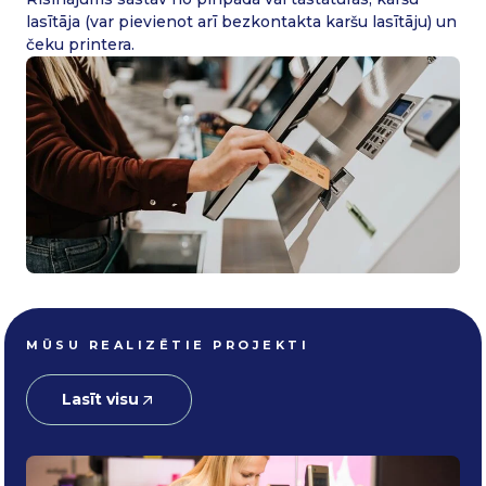
lasītāja (var pievienot arī bezkontakta karšu lasītāju) un
čeku printera.
MŪSU REALIZĒTIE PROJEKTI
Lasīt visu