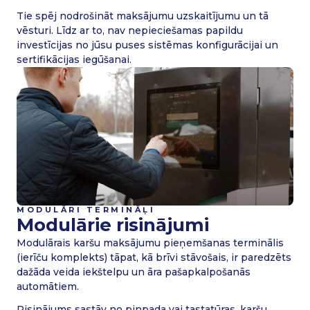
Tie spēj nodrošināt maksājumu uzskaitījumu un tā
vēsturi. Līdz ar to, nav nepieciešamas papildu
investīcijas no jūsu puses sistēmas konfigurācijai un
sertifikācijas iegūšanai.
MODULĀRI TERMINĀĻI
Modulārie risinājumi
Modulārais karšu maksājumu pieņemšanas terminālis
(ierīču komplekts) tāpat, kā brīvi stāvošais, ir paredzēts
dažāda veida iekštelpu un āra pašapkalpošanās
automātiem.
Risinājums sastāv no pinpada vai tastatūras, karšu