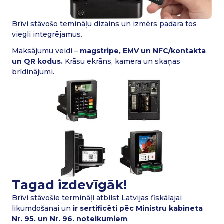
Brīvi stāvošo temināļu dizains un izmērs padara tos
viegli integrējamus.
Maksājumu veidi –
magstripe, EMV un NFC/kontakta
un QR kodus.
Krāsu ekrāns, kamera un skaņas
brīdinājumi.
Tagad izdevīgāk!
Brīvi stāvošie termināļi atbilst Latvijas fiskālajai
likumdošanai un
ir sertificēti pēc Ministru kabineta
Nr. 95. un Nr. 96. noteikumiem
.