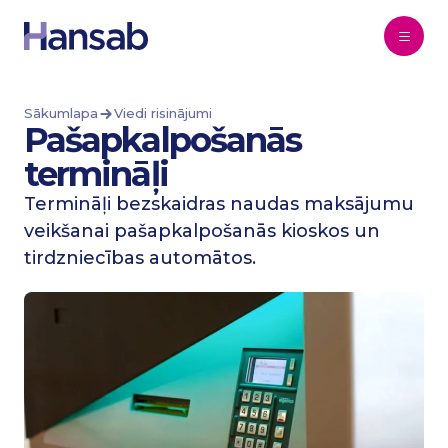
Pāriet uz saturu
Sākumlapa
Viedi risinājumi
Pašapkalpošanās
termināļi
Termināļi bezskaidras naudas maksājumu
veikšanai pašapkalpošanās kioskos un
tirdzniecības automātos.