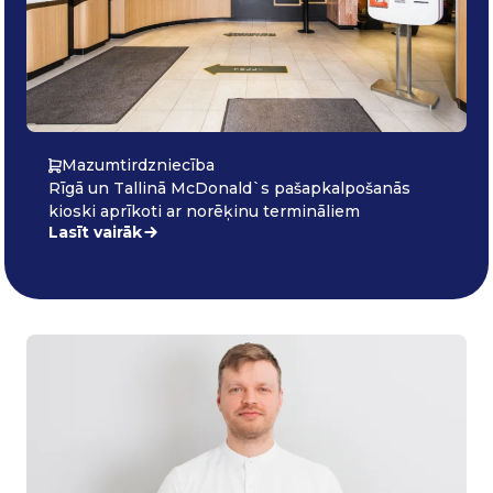
Mazumtirdzniecība
Rīgā un Tallinā McDonald`s pašapkalpošanās
kioski aprīkoti ar norēķinu termināliem
Lasīt vairāk