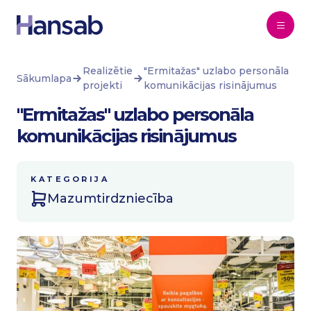
Pāriet uz saturu
Realizētie
"Ermitažas" uzlabo personāla
Sākumlapa
projekti
komunikācijas risinājumus
"Ermitažas" uzlabo personāla
komunikācijas risinājumus
KATEGORIJA
Mazumtirdzniecība