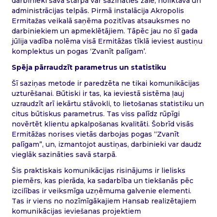
darbinieki savā starpā var sazināties zālē, noliktavā un
administrācijas telpās. Pirmā instalācija Akropolis
Ermitažas veikalā saņēma pozitīvas atsauksmes no
darbiniekiem un apmeklētājiem. Tāpēc jau no šī gada
jūlija vadība nolēma visā Ermitāžas tīklā ieviest austiņu
komplektus un pogas ‘Zvanīt palīgam’.
Spēja pārraudzīt parametrus un statistiku
Šī saziņas metode ir paredzēta ne tikai komunikācijas
uzturēšanai. Būtiski ir tas, ka ieviestā sistēma ļauj
uzraudzīt arī iekārtu stāvokli, to lietošanas statistiku un
citus būtiskus parametrus. Tas viss palīdz rūpīgi
novērtēt klientu apkalpošanas kvalitāti. Šobrīd visās
Ermitāžas norises vietās darbojas pogas “Zvanīt
palīgam”, un, izmantojot austiņas, darbinieki var daudz
vieglāk sazināties savā starpā.
Šis praktiskais komunikācijas risinājums ir lielisks
piemērs, kas pierāda, ka sadarbība un tiekšanās pēc
izcilības ir veiksmīga uzņēmuma galvenie elementi.
Tas ir viens no nozīmīgākajiem Hansab realizētajiem
komunikācijas ieviešanas projektiem