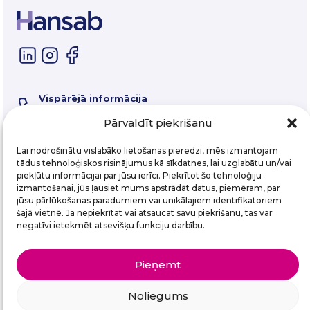
Vispārējā informācija
67 325 550
Servisa tālrunis
Pārvaldīt piekrišanu
67 357 058
E-pasts
Lai nodrošinātu vislabāko lietošanas pieredzi, mēs izmantojam
hansab@hansab.lv
tādus tehnoloģiskos risinājumus kā sīkdatnes, lai uzglabātu un/vai
piekļūtu informācijai par jūsu ierīci. Piekrītot šo tehnoloģiju
izmantošanai, jūs ļausiet mums apstrādāt datus, piemēram, par
Abonē mūsu e-pastu vēstkopu!
jūsu pārlūkošanas paradumiem vai unikālajiem identifikatoriem
šajā vietnē. Ja nepiekrītat vai atsaucat savu piekrišanu, tas var
Email
(Required)
negatīvi ietekmēt atsevišķu funkciju darbību.
Pieņemt
Noliegums
Hansab SIA