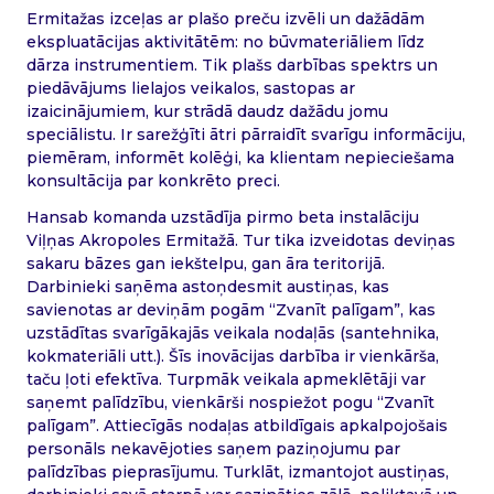
Ermitažas izceļas ar plašo preču izvēli un dažādām
ekspluatācijas aktivitātēm: no būvmateriāliem līdz
dārza instrumentiem. Tik plašs darbības spektrs un
piedāvājums lielajos veikalos, sastopas ar
izaicinājumiem, kur strādā daudz dažādu jomu
speciālistu. Ir sarežģīti ātri pārraidīt svarīgu informāciju,
piemēram, informēt kolēģi, ka klientam nepieciešama
konsultācija par konkrēto preci.
Hansab komanda uzstādīja pirmo beta instalāciju
Viļņas Akropoles Ermitažā. Tur tika izveidotas deviņas
sakaru bāzes gan iekštelpu, gan āra teritorijā.
Darbinieki saņēma astoņdesmit austiņas, kas
savienotas ar deviņām pogām “Zvanīt palīgam”, kas
uzstādītas svarīgākajās veikala nodaļās (santehnika,
kokmateriāli utt.). Šīs inovācijas darbība ir vienkārša,
taču ļoti efektīva. Turpmāk veikala apmeklētāji var
saņemt palīdzību, vienkārši nospiežot pogu “Zvanīt
palīgam”. Attiecīgās nodaļas atbildīgais apkalpojošais
personāls nekavējoties saņem paziņojumu par
palīdzības pieprasījumu. Turklāt, izmantojot austiņas,