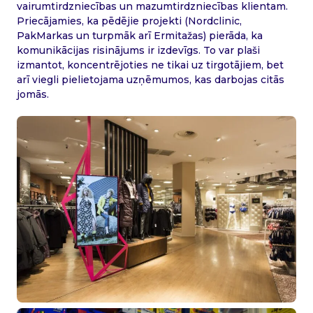
vairumtirdzniecības un mazumtirdzniecības klientam.
Priecājamies, ka pēdējie projekti (Nordclinic,
PakMarkas un turpmāk arī Ermitažas) pierāda, ka
komunikācijas risinājums ir izdevīgs. To var plaši
izmantot, koncentrējoties ne tikai uz tirgotājiem, bet
arī viegli pielietojama uzņēmumos, kas darbojas citās
jomās.