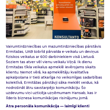
Vairumtirdzniecības un mazumtirdzniecības pārstāvis
Ermitažas, UAB šobrīd pārvalda e-veikalu un deviņus
fiziskos veikalus ar 600 darbiniekiem visā Lietuvā.
Šoziem tas atver vēl vienu veikalu Viļņā. Ik dienu
Ermitažas tīkla veikalus apmeklē ievērojams skaits
klientu. Ņemot vērā, ka apmeklētāju kvalitatīva
apkalpošana ir tieši atkarīga no veiksmīgas sadarbības
kolektīvā, Ermitāžas pārstāvji sāka meklēt veidus, kā
nodrošināt ātru savstarpējo komunikāciju. Šo
uzdevumu viņi uzticēja uzņēmumam Hansab, kas ir
līderis biznesa komunikācijas risinājumu jomā.
Ātra personāla komunikācija — laimīgi klienti