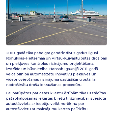
2010. gadā tika pabeigta gandrīz divus gadus ilgusī
Rohukilas-Heltermaa un Virtsu-Kuivastu ostas drošības
un piekļuves kontroles risinājumu projektēšana,
izstrāde un būvniecība. Hansab Igaunijā 2011. gadā
veica pilnībā automatizētu inovatīvu piekļuves un
videonovērošanas risinājuma uzstādīšanu ostā, lai
nodrošinātu drošu iekraušanas procedūru.
Lai parūpētos par ostas klientu ērtībām tika uzstādītas
pašapkalpošanās iekārtas biļešu tirdzniecībai izveidota
autostāvvieta ar iespēju veikt norēķinu par
autostāvvietu ar maksājumu kartes palīdzību.