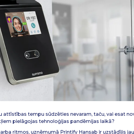
 attīstības tempu sūdzēties nevaram, taču, vai esat nov
kļiem pielāgojas tehnoloģijas pandēmijas laikā?
darba ritmos, uzņēmumā Printify Hansab ir uzstādījis jau