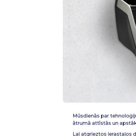
Mūsdienās par tehnoloģiju
ātrumā attīstās un apstā
Lai atgrieztos ierastajos 