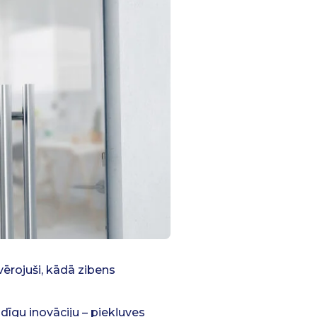
ērojuši, kādā zibens
dīgu inovāciju – piekļuves