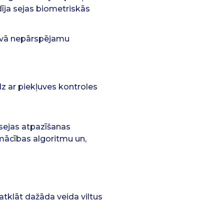
īja sejas biometriskās
dāvā nepārspējamu
dz ar piekļuves kontroles
sejas atpazīšanas
šmācības algoritmu un,
atklāt dažāda veida viltus