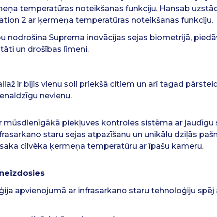
meņa temperatūras noteikšanas funkciju. Hansab uzstād
ation 2 ar ķermeņa temperatūras noteikšanas funkciju.
ību nodrošina Suprema inovācijas sejas biometrijā, pie
tāti un drošības līmeni.
až ir bijis vienu soli priekšā citiem un arī tagad pārstei
ienaldzīgu nevienu.
r mūsdienīgākā piekļuves kontroles sistēma ar jaudīgu 
nfrasarkano staru sejas atpazīšanu un unikālu dziļās pa
nosaka cilvēka ķermeņa temperatūru ar īpašu kameru.
 neizdosies
ija apvienojumā ar infrasarkano staru tehnoloģiju spēj 