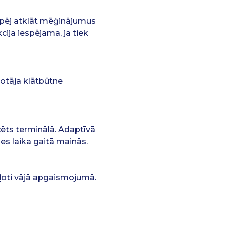
spēj atklāt mēģinājumus
cija iespējama, ja tiek
etotāja klātbūtne
icēts terminālā. Adaptīvā
mes laika gaitā mainās.
 ļoti vājā apgaismojumā.