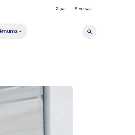
Ziņas
E-veikals
ēmums
Meklēt: