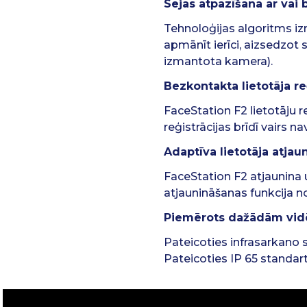
Sejas atpazīšana ar vai
Tehnoloģijas algoritms i
apmānīt ierīci, aizsedzot 
izmantota kamera).
Bezkontakta lietotāja re
FaceStation F2 lietotāju re
reģistrācijas brīdī vairs 
Adaptīva lietotāja atja
FaceStation F2 atjaunina u
atjaunināšanas funkcija no
Piemērots dažādām vid
Pateicoties infrasarkano s
Pateicoties IP 65 standart