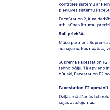
kontroles sistēmu ar ķer
piekļuves sistēmu FaceSt
FaceStation 2, kura darb
atbilstības ātrumu, precizi
Soli priekšā…
Mūsu partneris Suprema all
risinājumu, kas neatstāj v
Suprema Facestation F2
i
tehnoloģiju. Tā apvieno i
būtiski, Facestation F2 
Facestation F2 apmānīt
Dziļās mācīšanās tehnoloģ
sejas attēlojumus.