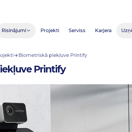
Risinājumi
Projekti
Serviss
Karjera
Uzņ
ojekti
Biometriskā piekļuve Printify
ekļuve Printify