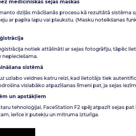
 bez medicīniskās sejas maskas
zmanto dziļās mācīšanās procesu kā rezultātā sistēma 
seju ar papīra lapu vai plaukstu. (Masku noteikšanas funk
ģistrācija
ģistrācija notiek attālināti ar sejas fotogrāfiju, tāpēc li
nav nepieciešama.
unināšana sistēmā
z uzlabo veidnes katru reizi, kad lietotājs tiek autentif
drošina vislabāko atpazīšanas līmeni pat, ja sejas iezī
ēm un apstākļiem
taru tehnoloģijai, FaceStation F2 spēj atpazīt sejas pat
am, ierīce ir putekļu un mitruma izturīga.