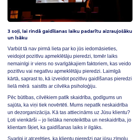
3 soļi, lai rindā gaidīšanas laiku padarītu aizraujošāku
un īsāku
Varbūt tā nav pirmā lieta par ko jūs iedomāsieties,
veidojot pozitīvu apmeklētāju pieredzi, tomēr laiks
nemainīgi ir viens no svarīgākajiem faktoriem, kas veido
pozitīvu vai negatīvu apmeklētāju pieredzi. Laimīgā
kārtā, saprast to, kā izveidot pozitīvu gaidīšanas pieredzi
lielā mērā saistīts ar cilvēka psiholoģiju.
Pēc būtības, cilvēkiem patīk skaidrība, godīgums un
sajūta, ka viņi tiek novērtēti. Mums nepatīk neskaidrība
un dezorganizācija. Kā tas attiecināms uz Jūsu klientu?
Ļoti vienkārši – jo lielāka nenoteiktība un neskaidrība, jo
klientam šķiet, ka gaidīšanas laiks ir ilgāks.
Svarīgi ir atcerēties, ka klientu pieredzi par jūsu zīmolu