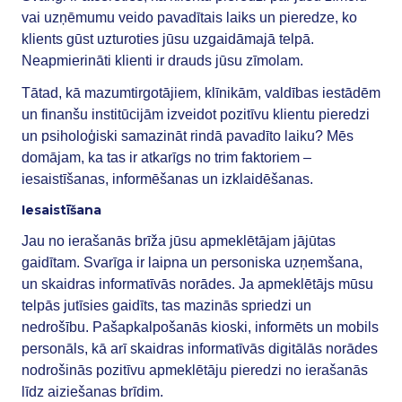
vai uzņēmumu veido pavadītais laiks un pieredze, ko
klients gūst uzturoties jūsu uzgaidāmajā telpā.
Neapmierināti klienti ir drauds jūsu zīmolam.
Tātad, kā mazumtirgotājiem, klīnikām, valdības iestādēm
un finanšu institūcijām izveidot pozitīvu klientu pieredzi
un psiholoģiski samazināt rindā pavadīto laiku? Mēs
domājam, ka tas ir atkarīgs no trim faktoriem –
iesaistīšanas, informēšanas un izklaidēšanas.
Iesaistīšana
Jau no ierašanās brīža jūsu apmeklētājam jājūtas
gaidītam. Svarīga ir laipna un personiska uzņemšana,
un skaidras informatīvās norādes. Ja apmeklētājs mūsu
telpās jutīsies gaidīts, tas mazinās spriedzi un
nedrošību. Pašapkalpošanās kioski, informēts un mobils
personāls, kā arī skaidras informatīvās digitālās norādes
nodrošinās pozitīvu apmeklētāju pieredzi no ierašanās
līdz aiziešanas brīdim.