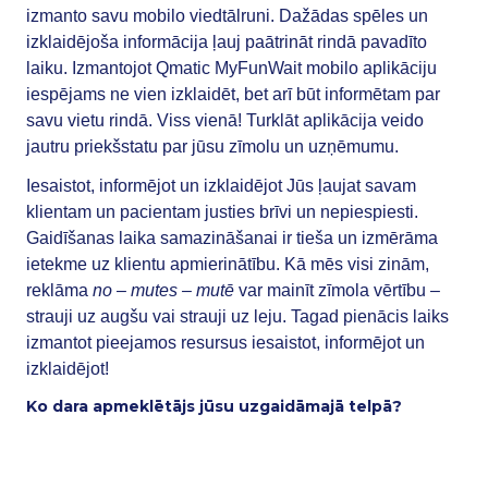
izmanto savu mobilo viedtālruni. Dažādas spēles un
izklaidējoša informācija ļauj paātrināt rindā pavadīto
laiku. Izmantojot Qmatic MyFunWait mobilo aplikāciju
iespējams ne vien izklaidēt, bet arī būt informētam par
savu vietu rindā. Viss vienā! Turklāt aplikācija veido
jautru priekšstatu par jūsu zīmolu un uzņēmumu.
Iesaistot, informējot un izklaidējot Jūs ļaujat savam
klientam un pacientam justies brīvi un nepiespiesti.
Gaidīšanas laika samazināšanai ir tieša un izmērāma
ietekme uz klientu apmierinātību. Kā mēs visi zinām,
reklāma
no – mutes – mutē
var mainīt zīmola vērtību –
strauji uz augšu vai strauji uz leju. Tagad pienācis laiks
izmantot pieejamos resursus iesaistot, informējot un
izklaidējot!
Ko dara apmeklētājs jūsu uzgaidāmajā telpā?