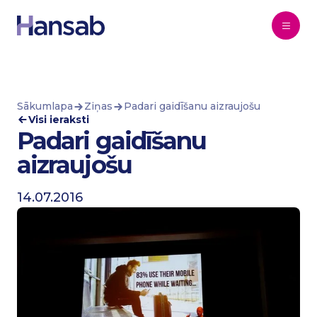
Pāriet uz saturu
Sākumlapa
Ziņas
Padari gaidīšanu aizraujošu
Visi ieraksti
Padari gaidīšanu
aizraujošu
14.07.2016