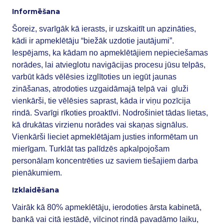
Informēšana
Šoreiz, svarīgāk kā ierasts, ir uzskaitīt un apzināties,
kādi ir apmeklētāju “biežāk uzdotie jautājumi”.
Iespējams, ka kādam no apmeklētājiem nepieciešamas
norādes, lai atvieglotu navigācijas procesu jūsu telpās,
varbūt kāds vēlēsies izglītoties un iegūt jaunas
zināšanas, atrodoties uzgaidāmajā telpā vai gluži
vienkārši, tie vēlēsies saprast, kāda ir viņu pozīcija
rindā. Svarīgi rīkoties proaktīvi. Nodrošiniet tādas lietas,
kā drukātas virzienu norādes vai skaņas signālus.
Vienkārši lieciet apmeklētājam justies informētam un
mierīgam. Turklāt tas palīdzēs apkalpojošam
personālam koncentrēties uz saviem tiešajiem darba
pienākumiem.
Izklaidēšana
Vairāk kā 80% apmeklētāju, ierodoties ārsta kabinetā,
bankā vai citā iestādē, vilcinot rindā pavadāmo laiku,