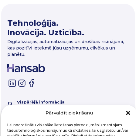
Tehnoloģija.
Inovācija. Uzticība.
Digitalizācijas, automatizācijas un drošības risinājumi,
kas pozitīvi ietekmē jūsu uzņēmumu, cilvēkus un
planētu.
Vispārējā informācija
67 325 550
Pārvaldīt piekrišanu
Servisa tālrunis
67 357 058
E-pasts
Lai nodrošinātu vislabāko lietošanas pieredzi, mēs izmantojam
hansab@hansab.lv
tādus tehnoloģiskos risinājumus kā sīkdatnes, lai uzglabātu un/vai
piekļūtu informācijai par jūsu ierīci. Piekrītot šo tehnoloģiju