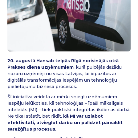
20. augustā Hansab telpās Rīgā norisinājās otrā
Prakses diena uzņēmumiem
, kurā pulcējās dažādu
nozaru uzņēmēji no visas Latvijas, lai iepazītos ar
digitālās transformācijas iespējām un tehnoloģiju
pielietojumu biznesa procesos.
Šī iniciatīva veidota ar mērķi sniegt uzņēmumiem
iespēju ielūkoties, kā tehnoloģijas – īpaši mākslīgais
intelekts (MI) – tiek praktiski integrētas ikdienas darbā.
Ne tikai stāstīt, bet rādīt,
kā MI var uzlabot
efektivitāti, atvieglot darbu un palīdzēt pārvaldīt
sarežģītus procesus
.