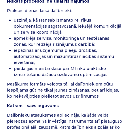
Ieskats procesos, ne tikai risinājumos
Prakses dienas laikā dalībnieki:
uzzināja, kā Hansab izmanto MI rīkus
dokumentācijas sagatavošanā, iekšējā komunikācijā
un servisa koordinācijā;
apmeklēja servisa, monitoringa un testēšanas
zonas, kur redzēja risinājumus darbībā;
iepazinās ar uzņēmuma pieeju drošības,
automatizācijas un mazumtirdzniecības sistēmu
ieviešanai;
piedalījās meistarklasē par MI rīku praktisko
izmantošanu dažādu uzdevumu optimizācijai.
Pasākuma formāts veidots tā, lai dalībniekiem būtu
iespējams gūt ne tikai jaunas zināšanas, bet arī idejas,
ko nekavējoties pielietot savos uzņēmumos.
Katram – savs ieguvums
Dalībnieku atsauksmes apliecināja, ka šāda veida
pieredzes apmaiņa ir vērtīgs instruments arī pieaugušo
profesionālajā izaugsmē. Katrs dalībnieks aizgāja ar ko