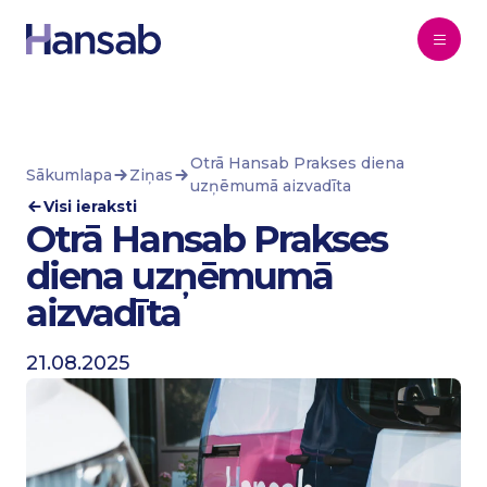
Pāriet uz saturu
Otrā Hansab Prakses diena
Sākumlapa
Ziņas
uzņēmumā aizvadīta
Visi ieraksti
Otrā Hansab Prakses
diena uzņēmumā
aizvadīta
21.08.2025