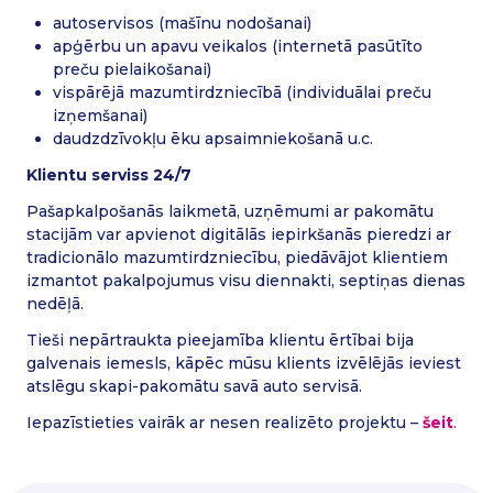
autoservisos (mašīnu nodošanai)
apģērbu un apavu veikalos (internetā pasūtīto
preču pielaikošanai)
vispārējā mazumtirdzniecībā (individuālai preču
izņemšanai)
daudzdzīvokļu ēku apsaimniekošanā u.c.
Klientu serviss 24/7
Pašapkalpošanās laikmetā, uzņēmumi ar pakomātu
stacijām var apvienot digitālās iepirkšanās pieredzi ar
tradicionālo mazumtirdzniecību, piedāvājot klientiem
izmantot pakalpojumus visu diennakti, septiņas dienas
nedēļā.
Tieši nepārtraukta pieejamība klientu ērtībai bija
galvenais iemesls, kāpēc mūsu klients izvēlējās ieviest
atslēgu skapi-pakomātu savā auto servisā.
Iepazīstieties vairāk ar nesen realizēto projektu –
šeit
.