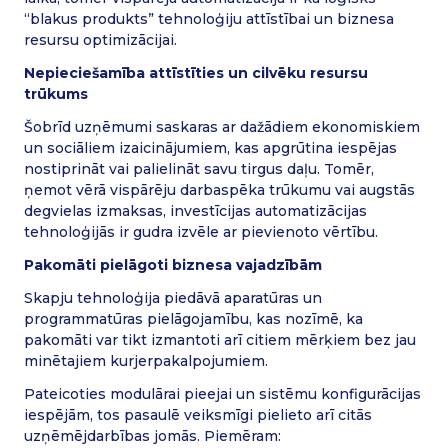
“blakus produkts” tehnoloģiju attīstībai un biznesa
resursu optimizācijai.
Nepieciešamība attīstīties un cilvēku resursu
trūkums
Šobrīd uzņēmumi saskaras ar dažādiem ekonomiskiem
un sociāliem izaicinājumiem, kas apgrūtina iespējas
nostiprināt vai palielināt savu tirgus daļu. Tomēr,
ņemot vērā vispārēju darbaspēka trūkumu vai augstās
degvielas izmaksas, investīcijas automatizācijas
tehnoloģijās ir gudra izvēle ar pievienoto vērtību.
Pakomāti pielāgoti biznesa vajadzībām
Skapju tehnoloģija piedāvā aparatūras un
programmatūras pielāgojamību, kas nozīmē, ka
pakomāti var tikt izmantoti arī citiem mērķiem bez jau
minētajiem kurjerpakalpojumiem.
Pateicoties modulārai pieejai un sistēmu konfigurācijas
iespējām, tos pasaulē veiksmīgi pielieto arī citās
uzņēmējdarbības jomās. Piemēram: