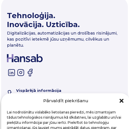
Tehnoloģija.
Inovācija. Uzticība.
Digitalizācijas, automatizācijas un drošības risinājumi,
kas pozitīvi ietekmē jūsu uzņēmumu, cilvēkus un
planētu.
Vispārējā informācija
67 325 550
Servisa tālrunis
Pārvaldīt piekrišanu
67 357 058
E-pasts
Lai nodrošinātu vislabāko lietošanas pieredzi, mēs izmantojam
hansab@hansab.lv
tādus tehnoloģiskos risinājumus kā sīkdatnes, lai uzglabātu un/vai
piekļūtu informācijai par jūsu ierīci. Piekrītot šo tehnoloģiju
izmantošanai, jūs ļausiet mums apstrādāt datus, piemēram, par