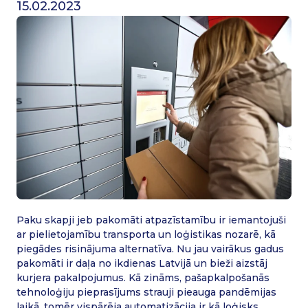
15.02.2023
Paku skapji jeb pakomāti atpazīstamību ir iemantojuši
ar pielietojamību transporta un loģistikas nozarē, kā
piegādes risinājuma alternatīva. Nu jau vairākus gadus
pakomāti ir daļa no ikdienas Latvijā un bieži aizstāj
kurjera pakalpojumus. Kā zināms, pašapkalpošanās
tehnoloģiju pieprasījums strauji pieauga pandēmijas
laikā, tomēr vispārēja automatizācija ir kā loģisks