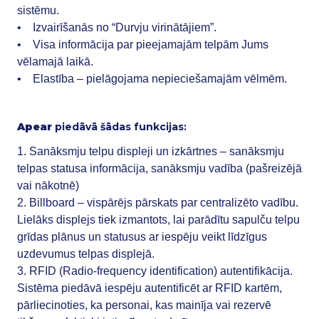
sistēmu.
• Izvairīšanās no “Durvju virinātājiem”.
• Visa informācija par pieejamajām telpām Jums
vēlamajā laikā.
• Elastība – pielāgojama nepieciešamajām vēlmēm.
Apear
piedāvā šādas funkcijas:
1. Sanāksmju telpu displeji un izkārtnes – sanāksmju
telpas statusa informācija, sanāksmju vadība (pašreizējā
vai nākotnē)
2. Billboard – vispārējs pārskats par centralizēto vadību.
Lielāks displejs tiek izmantots, lai parādītu sapulču telpu
grīdas plānus un statusus ar iespēju veikt līdzīgus
uzdevumus telpas displejā.
3. RFID (Radio-frequency identification) autentifikācija.
Sistēma piedāvā iespēju autentificēt ar RFID kartēm,
pārliecinoties, ka personai, kas mainīja vai rezervē