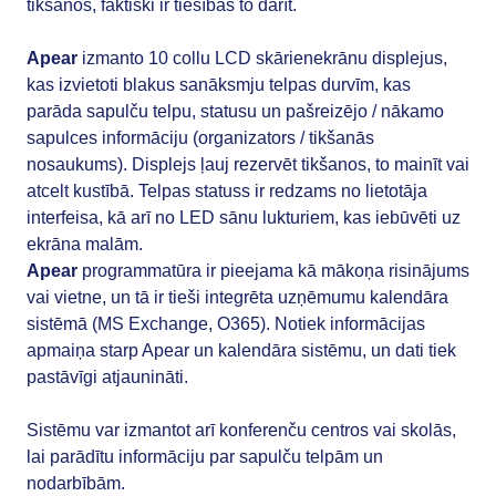
tikšanos, faktiski ir tiesības to darīt.
Apear
izmanto 10 collu LCD skārienekrānu displejus,
kas izvietoti blakus sanāksmju telpas durvīm, kas
parāda sapulču telpu, statusu un pašreizējo / nākamo
sapulces informāciju (organizators / tikšanās
nosaukums). Displejs ļauj rezervēt tikšanos, to mainīt vai
atcelt kustībā. Telpas statuss ir redzams no lietotāja
interfeisa, kā arī no LED sānu lukturiem, kas iebūvēti uz
ekrāna malām.
Apear
programmatūra ir pieejama kā mākoņa risinājums
vai vietne, un tā ir tieši integrēta uzņēmumu kalendāra
sistēmā (MS Exchange, O365). Notiek informācijas
apmaiņa starp Apear un kalendāra sistēmu, un dati tiek
pastāvīgi atjaunināti.
Sistēmu var izmantot arī konferenču centros vai skolās,
lai parādītu informāciju par sapulču telpām un
nodarbībām.