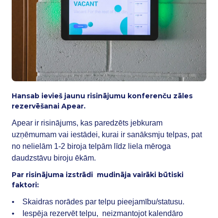
Hansab ievieš jaunu risinājumu konferenču zāles
rezervēšanai Apear.
Apear ir risinājums, kas paredzēts jebkuram
uzņēmumam vai iestādei, kurai ir sanāksmju telpas, pat
no nelielām 1-2 biroja telpām līdz liela mēroga
daudzstāvu biroju ēkām.
Par risinājuma izstrādi mudināja vairāki būtiski
faktori:
• Skaidras norādes par telpu pieejamību/statusu.
• Iespēja rezervēt telpu, neizmantojot kalendāro