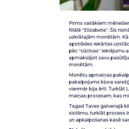
Pirms vairākiem mēnešie
filiālē “Elizabete”. Šis 
uzkrātajām monētām. Kā s
apstrādes iekārtas uzstādī
pēc “cūciņas” iekrājumu ap
apmaksājot savu pasūtīju
monētām.
Monētu apmaiņas pakalpoj
pakalpojums kļuva sarežģīt
vienmēr bija ērti. Turklā
maiņas procesam, kas mūs
Tagad Tavex galvenajā kl
sistēmu, turklāt process i
un apkalpošanas kasē saņe