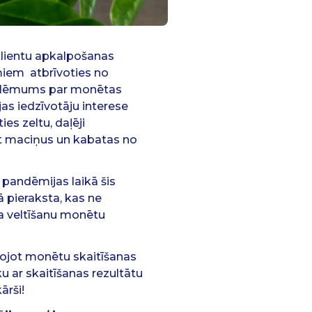
lientu apkalpošanas
umiem atbrīvoties no
ds lēmums par monētas
jas iedzīvotāju interese
es zeltu, daļēji
ot maciņus un kabatas no
pandēmijas laikā šis
ā pieraksta, kas ne
ka veltīšanu monētu
tojot monētu skaitīšanas
u ar skaitīšanas rezultātu
ārši!