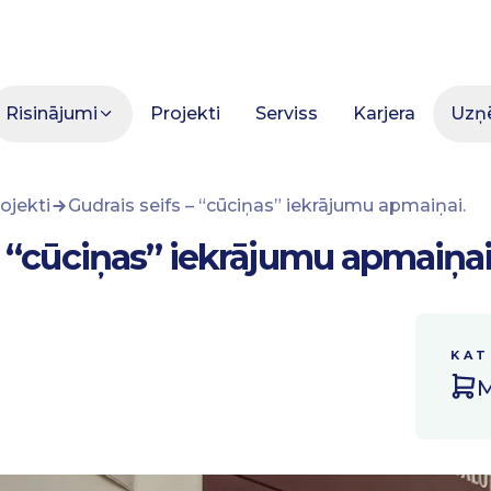
Risinājumi
Projekti
Serviss
Karjera
Uzņ
ojekti
Gudrais seifs – “cūciņas” iekrājumu apmaiņai.
– “cūciņas” iekrājumu apmaiņai
KAT
M