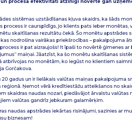
un procesa efektivitāti atzinīgi novērtē gan uzņēm
ādes sistēmas uzstādīšanas kļuva skaidrs, ka šāds mon
ats process ir caurspīdīgs, jo klients pats ieber monētas,
nētu skaitīšanas rezultātu čekā. Šo monētu apstrādes 
kas nodrošina vairākas priekšrocības – pakalpojuma ātr
 šis process ir pat aizraujošs! It īpaši to novērtē ģimenes 
umus” maiņai. Jāatzīst, ka šo monētu skaitīšanas sistēm
ā atbrīvojas no monētām, ko iegūst no klientiem saimn
rija Gorčakova.
 20 gadus un ir lielākais valūtas maiņas pakalpojuma snie
as reģionā. Ņemot vērā kredītiestāžu atteikšanos no ska
m skaidras naudas nozari, piedāvājot ārvalstu valūtas ma
tājiem valūtas gandrīz jebkuram galamērķim.
dras naudas apstrādes iekārtas risinājumi, sazinies ar
Jūsu biznesam!