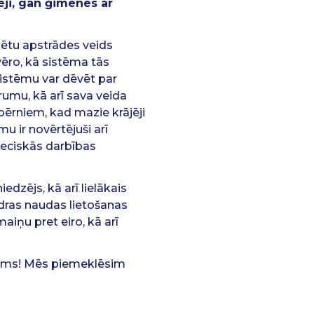
ēji, gan ģimenes ar
ētu apstrādes veids
 vēro, kā sistēma tās
sistēmu var dēvēt par
umu, kā arī sava veida
ar bērniem, kad mazie krājēji
u ir novērtējuši arī
ieciskās darbības
dzējs, kā arī lielākais
idras naudas lietošanas
iņu pret eiro, kā arī
 mums! Mēs piemeklēsim