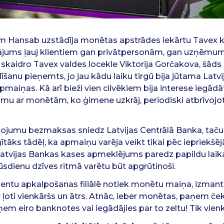
m Hansab uzstādīja monētas apstrādes iekārtu Tavex k
risinājums ļauj klientiem gan privātpersonām, gan uzņēm
kaidro Tavex valdes locekle Viktorija Gorčakova, šā
šanu pieņemts, jo jau kādu laiku tirgū bija jūtama Latvi
maiņas. Kā arī bieži vien cilvēkiem bija interese iegādāti
mu ar monētām, ko ģimene uzkrāj, periodiski atbrīvoj
umu bezmaksas sniedz Latvijas Centrālā Banka, taču 
āks tādēļ, ka apmaiņu varēja veikt tikai pēc iepriekšēj
t Latvijas Bankas kases apmeklējums paredz papildu lai
dienu dzīves ritmā varētu būt apgrūtinoši.
ientu apkalpošanas filiālē notiek monētu maiņa, izman
r ļoti vienkāršs un ātrs. Atnāc, ieber monētas, paņem ček
m eiro banknotes vai iegādājies par to zeltu! Tik vienk