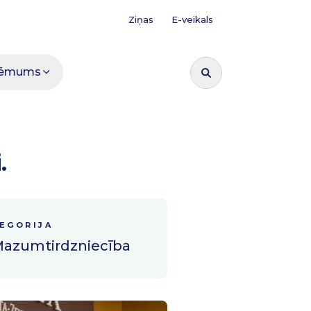
Ziņas
E-veikals
ēmums
Meklēt:
.
EGORIJA
azumtirdzniecība