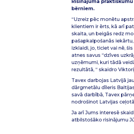
Risinājuma praktiskumu 
bērniem.
“Uzreiz pēc monētu apstr
klientiem ir ērts, kā arī p
skaita, un beigās redz mo
pašapkalpošanās iekārtu, 
izklaidi, jo, ticiet vai nē,
atnes savus “dzīves uzkrāj
uzņēmumi, kuri tādā veid
rezultātā, “ skaidro Vikto
Tavex darbojas Latvijā jau
dārgmetālu dīleris Baltij
savā darbībā, Tavex pārņe
nodrošinot Latvijas ceļo
Ja arī Jums interesē skai
atbilstošāko risinājumu 