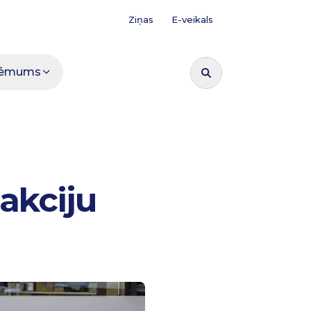
Ziņas
E-veikals
ēmums
Meklēt:
akciju