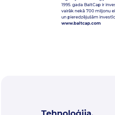
1995. gada BaltCap ir inv
vairāk nekā 700 miljonu ei
un pieredzējušām investīc
www.baltcap.com
Tehnoloģija.