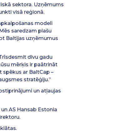
bliskā sektora. Uzņēmums
unkti visā reģionā.
u apkalpošanas modeli
 “Mēs saredzam plašu
rzot Baltijas uzņēmumus
“Trīsdesmit divu gadu
ūsu mērķis ir paātrināt
t spēkus ar BaltCap –
augsmes stratēģiju.”
pstiprinājumi un atļaujas
 un AS Hansab Estonia
irektoru.
klātas.