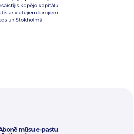
aistījis kopējo kapitālu
stīs ar vietējiem birojiem
nkos un Stokholmā.
Abonē mūsu e-pastu