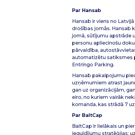
Par Hansab
Hansab ir viens no Latvij
drošības jomās. Hansab k
jomā, sūtījumu apstrāde u
personu apliecinošu dokum
pārvaldība, autostāvviet
automatizētu satiksmes p
Entringo Parking.
Hansab pakalpojumu piedā
uzņēmumiem atrast jaunu, 
gan uz organizācijām, ga
eiro, no kuriem vairāk ne
komanda, kas strādā 7 u
Par BaltCap
BaltCap ir lielākais un pie
ieguldījumu stratēģijas: 