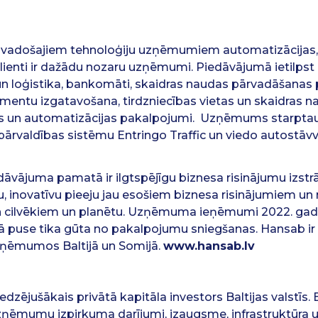
ā vadošajiem tehnoloģiju uzņēmumiem automatizācijas, d
lienti ir dažādu nozaru uzņēmumi. Piedāvājumā ietilpst
n loģistika, bankomāti, skaidras naudas pārvadāšanas 
entu izgatavošana, tirdzniecības vietas un skaidras n
as un automatizācijas pakalpojumi. Uzņēmums starptau
ārvaldības sistēmu Entringo Traffic un viedo autostāvv
vājuma pamatā ir ilgtspējīgu biznesa risinājumu izstrā
inovatīvu pieeju jau esošiem biznesa risinājumiem un 
n cilvēkiem un planētu. Uzņēmuma ieņēmumi 2022. gad
kā puse tika gūta no pakalpojumu sniegšanas. Hansab ir
zņēmumos Baltijā un Somijā.
www.hansab.lv
redzējušākais privātā kapitāla investors Baltijas valstīs. 
uzņēmumu izpirkuma darījumi, izaugsme, infrastruktūra u