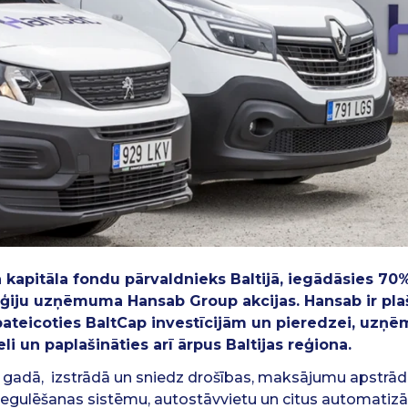
tā kapitāla fondu pārvaldnieks Baltijā, iegādāsies 70
ģiju uzņēmuma Hansab Group akcijas. Hansab ir plaši
 pateicoties BaltCap investīcijām un pieredzei, uz
i un paplašināties arī ārpus Baltijas reģiona.
. gadā, izstrādā un sniedz drošības, maksājumu apstrādes
regulēšanas sistēmu, autostāvvietu un citus automatizā