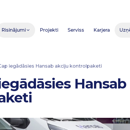
Risinājumi
Projekti
Serviss
Karjera
Uzņ
Cap iegādāsies Hansab akciju kontrolpaketi
iegādāsies Hansab 
aketi