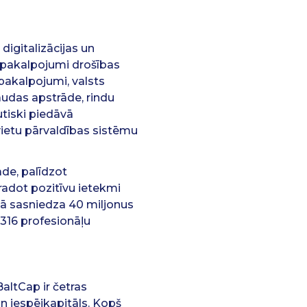
igitalizācijas un
 pakalpojumi drošības
pakalpojumi, valsts
audas apstrāde, rindu
tiski piedāvā
ietu pārvaldības sistēmu
de, palīdzot
radot pozitīvu ietekmi
ā sasniedza 40 miljonus
 316 profesionāļu
BaltCap ir četras
n iespējkapitāls. Kopš