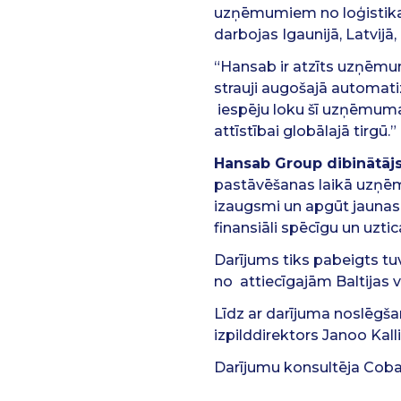
uzņēmumiem no loģistikas
darbojas Igaunijā, Latvijā
“Hansab ir atzīts uzņēmum
strauji augošajā automati
iespēju loku šī uzņēmuma
attīstībai globālajā tirgū.”
Hansab Group dibinātājs
pastāvēšanas laikā uzņēmu
izaugsmi un apgūt jaunas 
finansiāli spēcīgu un uz
Darījums tiks pabeigts tu
no attiecīgajām Baltijas 
Līdz ar darījuma noslēg
izpilddirektors Janoo Kal
Darījumu konsultēja Cobal