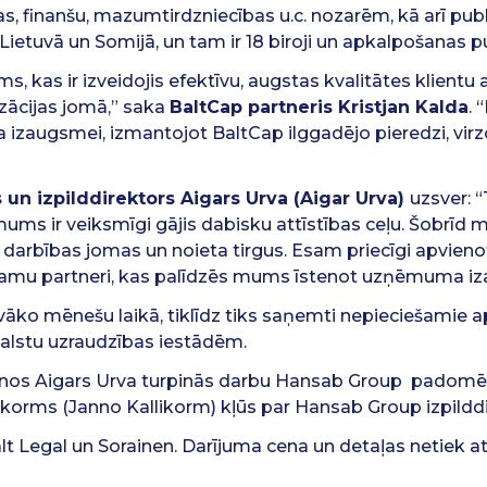
, finanšu, mazumtirdzniecības u.c. nozarēm, kā arī pu
, Lietuvā un Somijā, un tam ir 18 biroji un apkalpošanas p
s, kas ir izveidojis efektīvu, augstas kvalitātes klient
zācijas jomā,” saka
BaltCap partneris Kristjan Kalda
.
 izaugsmei, izmantojot BaltCap ilggadējo pieredzi, vi
 un izpilddirektors Aigars Urva (Aigar Urva)
uzsver: 
ms ir veiksmīgi gājis dabisku attīstības ceļu. Šobrīd m
darbības jomas un noieta tirgus. Esam priecīgi apvieno
ticamu partneri, kas palīdzēs mums īstenot uzņēmuma iz
vāko mēnešu laikā, tiklīdz tiks saņemti nepieciešamie a
valstu uzraudzības iestādēm.
šanos Aigars Urva turpinās darbu Hansab Group padomē
likorms (Janno Kallikorm) kļūs par Hansab Group izpildd
t Legal un Sorainen. Darījuma cena un detaļas netiek at