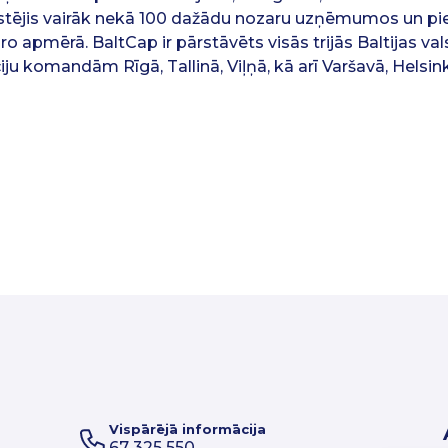
estējis vairāk nekā 100 dažādu nozaru uzņēmumos un pies
ro apmērā. BaltCap ir pārstāvēts visās trijās Baltijas val
iju komandām Rīgā, Tallinā, Viļņā, kā arī Varšavā, Helsi
Vispārējā informācija
67 325 550